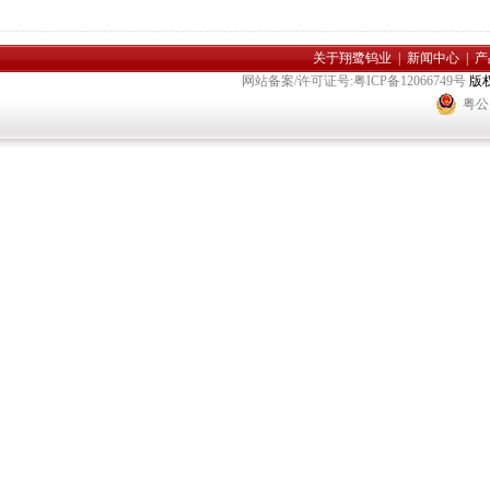
关于翔鹭钨业
|
新闻中心
|
产
网站备案/许可证号:粤ICP备12066749号
版
粤公网