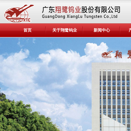
首页
关于翔鹭钨业
新闻中心