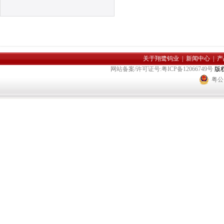
关于翔鹭钨业
|
新闻中心
|
产
网站备案/许可证号:粤ICP备12066749号
版
粤公网