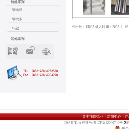
钨丝系列
镧钨棒
镧钨条
点击数：15023 录入时间：2023-11-08 1
钨丝
其他系列
关于翔鹭钨业
|
新闻中心
|
产
网站备案/许可证号:粤ICP备12066749号
版
粤公网